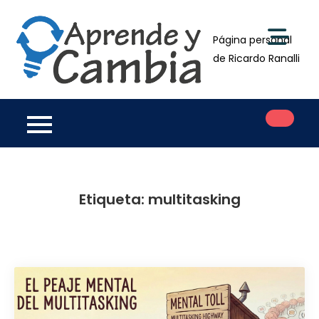
Saltar
al
Página personal
contenido
de Ricardo Ranalli
Etiqueta:
multitasking