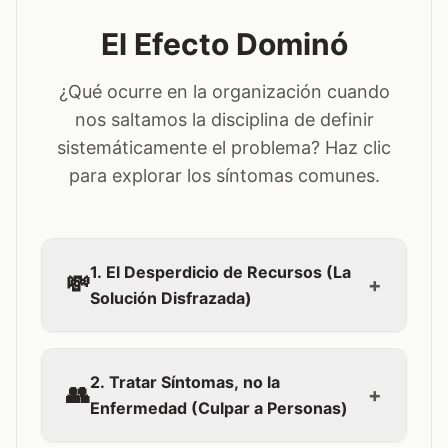
El Efecto Dominó
¿Qué ocurre en la organización cuando
nos saltamos la disciplina de definir
sistemáticamente el problema? Haz clic
para explorar los síntomas comunes.
1. El Desperdicio de Recursos (La
💸
+
Solución Disfrazada)
Ocurre cuando definimos el problema como "la
falta de una herramienta". El cerebro asume que
2. Tratar Síntomas, no la
👥
+
comprar la herramienta cierra la brecha.
Enfermedad (Culpar a Personas)
Síntoma Clásico:
"El problema es que no