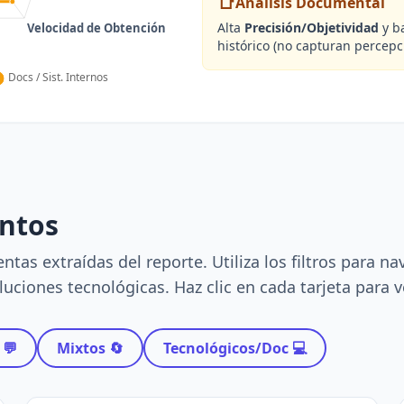
📑
Análisis Documental
Alta
Precisión/Objetividad
y ba
histórico (no capturan percepc
entos
tas extraídas del reporte. Utiliza los filtros para n
uciones tecnológicas. Haz clic en cada tarjeta para ve
 💬
Mixtos 🔄
Tecnológicos/Doc 💻