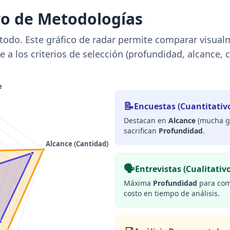
vo de Metodologías
odo. Este gráfico de radar permite comparar visualmen
a los criterios de selección (profundidad, alcance, c
📝
Encuestas (Cuantitativ
Destacan en
Alcance
(mucha g
sacrifican
Profundidad
.
🗣️
Entrevistas (Cualitativ
Máxima
Profundidad
para com
costo en tiempo de análisis.