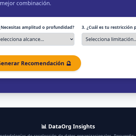
a mejor combinación.
 ¿Necesitas amplitud o profundidad?
3. ¿Cuál es tu restricción 
enerar Recomendación 🔮
📊 DataOrg Insights
etodologías de recolección de datos organizacionales. Recuerda: 