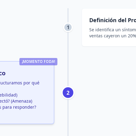
Definición del P
1
Se identifica un síntom
ventas cayeron un 20% 
¡MOMENTO FODA!
co
ructuramos por qué
2
ebilidad)
ectó? (Amenaza)
s para responder?