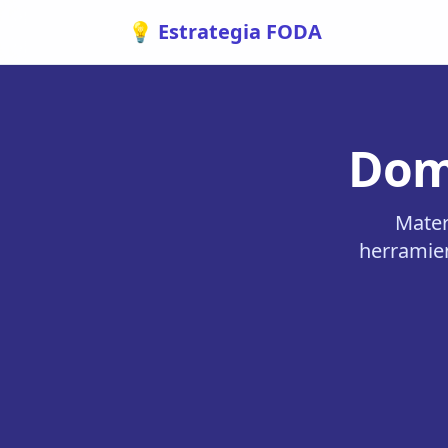
💡 Estrategia FODA
Domi
Mater
herramien